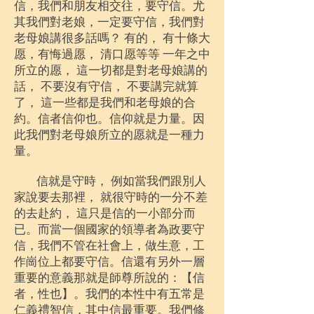
信，我們和朋友相交往，要守信。尤
其我們對老娘，一定要守信，我們對
老母娘講很多話嗎
？ 有的， 有十條大
愿，有悔過愿， 清口愿等等 一年之中
所立的愿， 這一切都是對老母娘講的
話， 不要沒有守信， 不要講完就算
了， 這一些都是我們和老母娘的合
約。信者信仰也。信仰就是力量。因
此我們對老母娘所立的愿就是一種力
量。
信就是守時， 例如當我們跟別人
家說要去那裡， 就很守時的一分不差
的去赴約， 這只是信的一小部分而
已。而當一個國家的領導者為政要守
信，我們不管在社會上，做生意，工
作崗位上都要守信。信還有另外一層
重要的意義那就是師尊所說的：【信
者，性也】。我們的本性中有五常是
仁義禮智信，其中信最重要。我們修