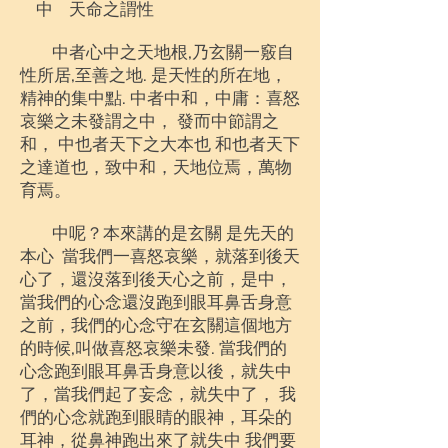
中 天命之謂性
中者心中之天地根,乃玄關一竅自
性所居,至善之地. 是天性的所在地，
精神的集中點. 中者中和，中庸：喜怒
哀樂之未發謂之中， 發而中節謂之
和， 中也者天下之大本也 和也者天下
之達道也，致中和，天地位焉，萬物
育焉。
中呢？本來講的是玄關 是先天的
本心 當我們一喜怒哀樂，就落到後天
心了，還沒落到後天心之前，是中，
當我們的心念還沒跑到眼耳鼻舌身意
之前，我們的心念守在玄關這個地方
的時候,叫做喜怒哀樂未發. 當我們的
心念跑到眼耳鼻舌身意以後，就失中
了，當我們起了妄念，就失中了， 我
們的心念就跑到眼睛的眼神，耳朵的
耳神，從鼻神跑出來了就失中 我們要