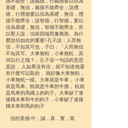
德不能全；說義德，行義德要以信為
基礎，無信，義德不能齊全；說禮
德，行禮德要以信為基礎，無信，禮
德不能齊全；說智德，行智德，要以
信為基礎
，無信，智德不能齊全，所
以聖人說：信統四端而兼萬善。為什
麼說信如此的重要! 孔子說：人而無
信，不知其可也，子曰：「人而無信
不知其可。大車無輗，小車無軏，其
何以行之哉？」孔子這一句話的意思
是說， 人如果沒有信，就不知道他還
有什麼可以取的， 就好像大車無輗，
小車無軏一樣。大車就是牛車， 小車
就是馬車。輗就是牛車的牛擔， 軏就
是馬車的馬繩上的鈎子。大車缺了連
接橫木車和牛的鈎子，小車缺了連接
橫木車和馬的鈎子
信的美德:中，誠，真，實，篤