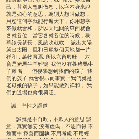
己，替別人想叫做恕，以字本身來說
就是如心的意思，為別人想叫做恕，
用恕這個字就能行遍天下，你用恕字
來做就會和，所以天地間的東西就會
各就各位，當它各就各位的時候，樹
草該長就長，風該吹就吹， 該出太陽
就出太陽，風和日麗整個天地都一片
祥和，萬物育焉. 所以六畜興旺 六
畜是豬馬牛羊雞鴨, 我們沒有養豬馬牛
羊雞鴨 但後學想到我們的孩子 我
們的孩子 就會很乖而事實上我們就是
老母娘的孩子，如果能做到祥和， 我
們的道場也會很興旺。
誠
率性之謂道
誠就是不自欺，不欺人的意思 誠
意，真實無妄 沒有虛偽，不思而得 不
勉而中 擇善而固執 不用考慮 不用經