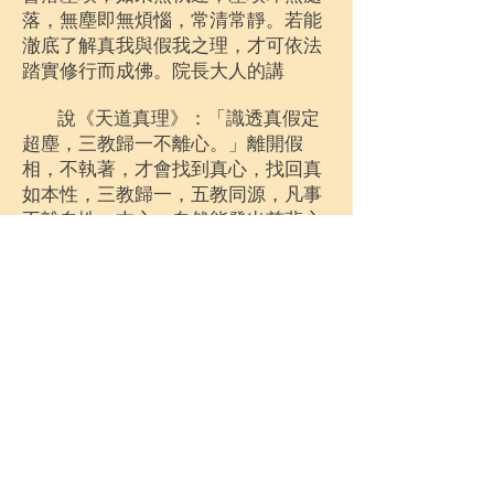
落，無塵即無煩惱，常清常靜。若能
澈底了解真我與假我之理，才可依法
踏實修行而成佛。院長大人的講
說《天道真理》：「識透真假定
超塵，三教歸一不離心。」離開假
相，不執著，才會找到真心，找回真
如本性，三教歸一，五教同源，凡事
不離自性、本心，自然能發出慈悲心
與道心來布施。我們修道不就是要修
這個真心嗎？真心修道，真修實煉 返
璞歸真才能廻光返照 最後才能回到理
天。
實：老實修行： 信就是誠實，誠
誠實實，老老實實，實實在在. 孔子
說：君子固窮，小人窮斯濫矣！有一
次，孔子和一些弟子被匡人包圍，子
路心情不好而發脾氣，子路感慨的