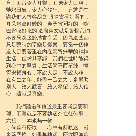
盲；五音令人耳聾；五味令人口爽；
馳騁田獵，令人心發狂。」這就是在
講我們人很容易會 眼睛貪看好看的，
耳朵貪聽好聽的，鼻子貪聞好的，嘴
巴貪吃好吃的 這段經文就是警惕我們
不要只沈迷於感官享受
，因為這些都
只是暫時的享樂是假樂，要當一個修
道人是要著重在內在實質無華的精神
生活，但求其寧靜。我們在世時能得
到心中的寧靜，生活簡單而單純，懂
得安頓身心，不說人是，不說人非，
在有生之年，能盡一己之力，多幫助
別人，給人歡喜，給人希望，給人信
心，這就是真樂。
我們聽道和修道最重要就是要明
理。明理就是不要執迷外在任何事，
六祖：「本來無一物
，何處惹塵埃」，心中有所執迷，就
會落塵埃，如果無執迷，塵埃即無處