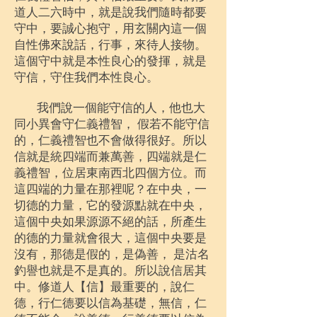
道人二六時中，就是說我們隨時都要
守中，要誠心抱守，用玄關內這一個
自性佛來說話，行事，來待人接物。
這個守中就是本性良心的發揮，就是
守信，守住我們本性良心。
我們說一個能守信的人，他也大
同小異會守仁義禮智， 假若不能守信
的，仁義禮智也不會做得很好。所以
信就是統四端而兼萬善，四端就是仁
義禮智，位居東南西北四個方位。而
這四端的力量在那裡呢？在中央，一
切德的力量，它的發源點就在中央，
這個中央如果源源不絕的話，所產生
的德的力量就會很大，這個中央要是
沒有，那德是假的，是偽善， 是沽名
釣譽也就是不是真的。所以說信居其
中。修道人【信】最重要的，說仁
德，行仁德要以信為基礎，無信，仁