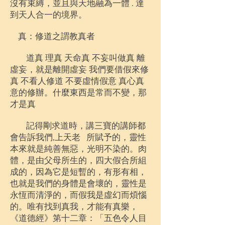
沒有束縛，並且與天地融為一體 . 達
到天人合一的境界。
真：修道之謂教真者
道真 理真 天命真 不妄叫做真 離
虛妄，就是離開虛妄 我們要借假來修
真 不看人修道 不要虛情假意 真心真
意的修辦。什麼東西是常而不變，那
才是真
記得剛求道時，講三寶的講師都
會告訴我們,上天老 所賦予的，靈性
本來就是純善無惡，光明不染的。肉
體，是由父母所生的，四大假合所組
成的，因為它是短暫的，有形有相
，
也就是我們的身體是會壞的，靈性是
永恆而清淨的，而假我是虛幻而煩惱
的。唯有找到真我，才能有真樂，
《道德經》第十二章：「五色令人目