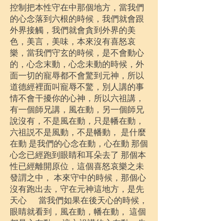
控制把本性守在中那個地方，當我們
的心念落到六根的時候，我們就會跟
外界接觸，我們就會貪到外界的美
色，美言，美味，本來沒有喜怒哀
樂，當我們守玄的時候，是不會動心
的，心念末動，心念未動的時候，外
面一切的寵辱都不會驚到元神，所以
道德經裡面叫寵辱不驚，別人講的事
情不會干擾你的心神，所以六祖講，
有一個師兄講，風在動，另一個師兄
說沒有，不是風在動，只是幡在動，
六祖説不是風動，不是幡動， 是什麼
在動 是我們的心念在動，心在動 那個
心念已經跑到眼睛和耳朵去了 那個本
性已經離開原位，這個喜怒哀樂之未
發謂之中， 本來守中的時候，那個心
沒有跑出去，守在元神這地方，是先
天心 當我們如果在後天心的時候，
眼睛就看到，風在動，幡在動， 這個