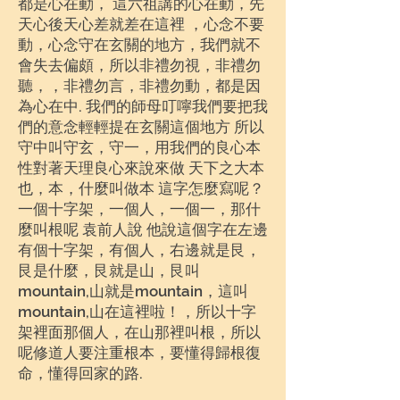
都是心在動， 這六祖講的心在動，先
天心後天心差就差在這裡 ，心念不要
動，心念守在玄關的地方，我們就不
會失去偏頗，所以非禮勿視，非禮勿
聽，，非禮勿言，非禮勿動，都是因
為心在中. 我們的師母叮嚀我們要把我
們的意念輕輕提在玄關這個地方 所以
守中叫守玄，守一，用我們的良心本
性對著天理良心來說來做 天下之大本
也，本，什麼叫做本 這字怎麼寫呢？
一個十字架，一個人，一個一，那什
麼叫根呢 袁前人說 他說這個字在左邊
有個十字架，有個人，右邊就是艮，
艮是什麼，艮就是山，艮叫
mountain,山就是mountain，這叫
mountain,山在這裡啦！，所以十字
架裡面那個人，在山那裡叫根，所以
呢修道人要注重根本，要懂得歸根復
命，懂得回家的路.