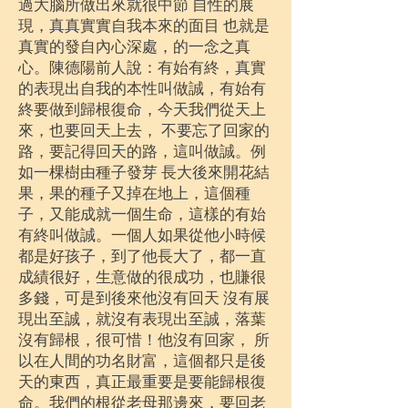
過大腦所做出來就很中節 自性的展
現，真真實實自我本來的面目 也就是
真實的發自內心深處，的一念之真
心。陳德陽前人說：有始有終，真實
的表現出自我的本性叫做誠，有始有
終要做到歸根復命，今天我們從天上
來，也要回天上去， 不要忘了回家的
路，要記得回天的路，這叫做誠。例
如一棵樹由種子發芽 長大後來開花結
果，果的種子又掉在地上，這個種
子，又能成就一個生命，這樣的有始
有終叫做誠。一個人如果從他小時候
都是好孩子，到了他長大了，都一直
成績很好，生意做的很成功，也賺很
多錢，可是到後來他沒有回天 沒有展
現出至誠，就沒有表現出至誠，落葉
沒有歸根，很可惜！他沒有回家， 所
以在人間的功名財富，這個都只是後
天的東西，真正最重要是要能歸根復
命。我們的根從老母那邊來，要回老