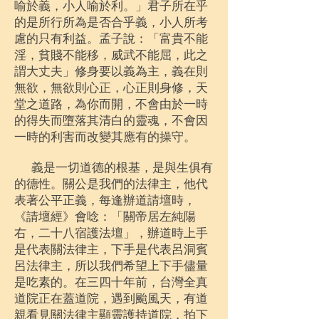
喻於義，小人喻於利。」君子所在乎
的是所行所為是否合乎義，小人所考
慮的只有利益。孟子說：「富貴不能
淫，貧賤不能移，威武不能屈，此之
謂大丈夫」修身要以義為主，義在則
無欲，無欲則心正，心正則身修，天
堂之道路，為你而開，不會由於一時
的得失而墮落其清白的靈魂，不會因
一時的利害而改變其應有的操守。
義是一切道德的根基，是與生俱有
的德性。關公是我們的法律主，他代
表著公平正義，每逢辦道請壇時，
《請壇經》會唸：「關帝居左純陽
右，二十八宿護法壇」，辦道時上手
是代表關法律主，下手是代表呂洞賓
呂法律主，所以我們希望上下手儘量
是吃素的。在三四十年前，台灣全真
道院正在蓋道院，遇到颱風天，有道
親看見關法律主顯靈護持道院，拍下