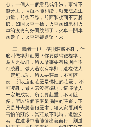
心，一個人一個意見或作法，事情不
能分工，情誼不能和諧，就無法產生
力量，前後不謬，前面和後面不要脫
節，如同火車一樣，火車頭如果和火
車箱沒有勾好而脫節了，火車一開車
頭走了，火車箱卻還留下來。
三、義者一也。準則莊嚴不亂，什
麼叫做準則莊嚴？你要做得很標準，
為人之標杆，所以做事要有原則而不
可凌亂。做人若沒有準則，這樣做人
一定無成功。所以要莊重，不可隨
便，所以這個莊嚴是佛性的莊嚴， 不
可凌亂，做人若沒有準則，這樣做人
一定無成功。所以要莊重，不可隨
便，所以這個莊嚴是佛性的莊嚴，不
只是外表裝著很嚴肅，給人家看到會
害怕的莊嚴，當莊嚴不亂時，道體安
泰。在道場中若能發出義而行，則道