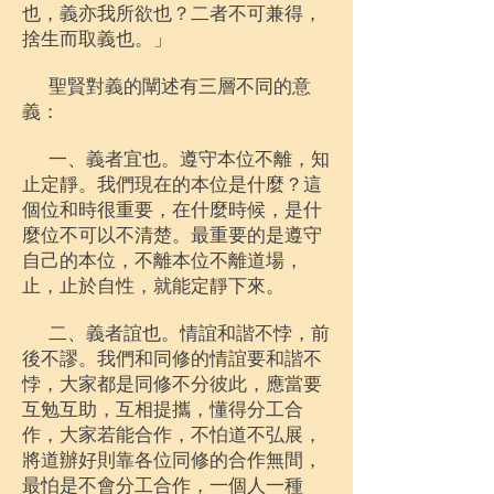
也，義亦我所欲也？二者不可兼得，
捨生而取義也。」
聖賢對義的闡述有三層不同的意
義：
一、義者宜也。遵守本位不離，知
止定靜。我們現在的本位是什麼？這
個位和時很重要，在什麼時候，是什
麼位不可以不清楚。最重要的是遵守
自己的本位，不離本位不離道場，
止，止於自性，就能定靜下來。
二、義者誼也。情誼和諧不悖，前
後不謬。我們和同修的情誼要和諧不
悖，大家都是同修不分彼此，應當要
互勉互助，互相提攜，懂得分工合
作，大家若能合作，不怕道不弘展，
將道辦好則靠各位同修的合作無間，
最怕是不會分工合作，一個人一種