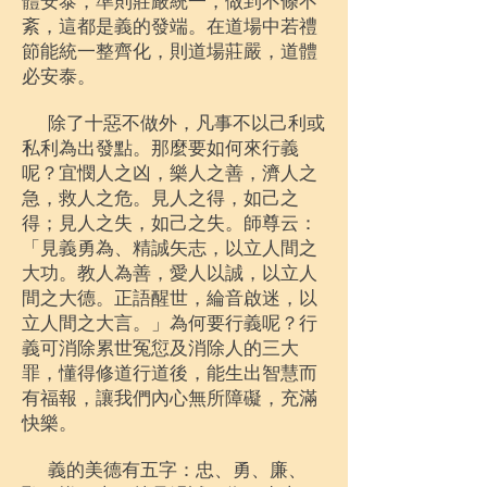
體安泰，準則莊嚴統一，做到不條不
紊，這都是義的發端。在道場中若禮
節能統一整齊化，則道場莊嚴，道體
必安泰。
除了十惡不做外，凡事不以己利或
私利為出發點。那麼要如何來行義
呢？宜憫人之凶，樂人之善，濟人之
急，救人之危。見人之得，如己之
得；見人之失，如己之失。師尊云：
「見義勇為、精誠矢志，以立人間之
大功。教人為善，愛人以誠，以立人
間之大德。正語醒世，綸音啟迷，以
立人間之大言。」為何要行義呢？行
義可消除累世冤愆及消除人的三大
罪，懂得修道行道後，能生出智慧而
有福報，讓我們內心無所障礙，充滿
快樂。
義的美德有五字：忠、勇、廉、