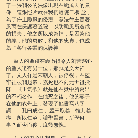
了一張關公的法像出現在颱風天的景
像，這張照片就在我們道院二樓 堂，
為了停止颱風的侵襲，關法律主冒著
風雨在保護著道院，以防颱風所造成
的損失，他之所以成為神，是因為他
的義，他的勇敢，和他的忠貞，也成
為了各行各業的保護神。
聖人的聖跡在義做得令人刻苦銘心
的聖人還有另一位，那就是文天祥
了。文天祥是宋朝人，被俘後，在監
牢裡被關起來，臨死也不向元世祖投
降，《正氣歌》就是他在獄中所寫出
的不朽名作。在他死之後，他的妻子
在他的衣帶上，發現了他書寫八字
詞：「孔曰成仁， 孟曰取義，惟其義
盡，所以仁至，讀聖賢書，所學何
事？而今而後，庶幾無愧。」