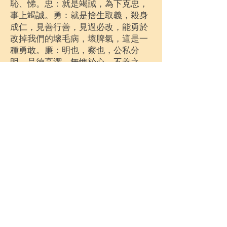
恥、悌。忠：就是竭誠，為下克忠，
事上竭誠。勇：就是捨生取義，殺身
成仁，見善行善，見過必改，能勇於
改掉我們的壞毛病，壞脾氣，這是一
種勇敢。廉：明也，察也，公私分
明，品德高潔，無愧於心，不義之
財，不貪不取，不失中道。恥：見善
如不及，見不善如探湯，心莫存邪
念。悌：順也，善事兄弟，弟兄有
錯，宜互相開導，包括對我們自己的
父母有孝，對朋友有義，對夫對妻有
義，攜手向善，同返理天，悌之道。
孔子最煩惱的四件事是德之不修，
學之不講，聞之不能，徒不善不能
改。在道場上，我們前人、點傳師也
最煩惱道親無法做好這四件事。身為
後學的我們應當盡量去修，去講道，
去行道，改掉壞毛病，以免讓點傳師
擔憂。我們的一舉一動若能合乎天