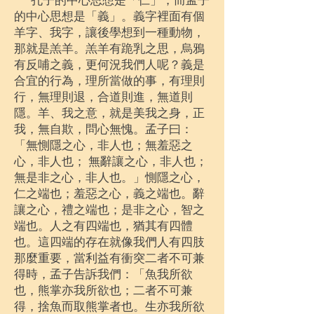
孔子的中心思想是「仁」，而孟子
的中心思想是「義」。義字裡面有個
羊字、我字，讓後學想到一種動物，
那就是羔羊。羔羊有跪乳之思，烏鴉
有反哺之義，更何況我們人呢？義是
合宜的行為，理所當做的事，有理則
行，無理則退，合道則進，無道則
隱。羊、我之意，就是美我之身，正
我，無自欺，問心無愧。孟子曰：
「無惻隱之心，非人也；無羞惡之
心，非人也； 無辭讓之心，非人也；
無是非之心，非人也。」惻隱之心，
仁之端也；羞惡之心，義之端也。辭
讓之心，禮之端也；是非之心，智之
端也。人之有四端也，猶其有四體
也。這四端的存在就像我們人有四肢
那麼重要，當利益有衝突二者不可兼
得時，孟子告訴我們：「魚我所欲
也，熊掌亦我所欲也；二者不可兼
得，捨魚而取熊掌者也。生亦我所欲