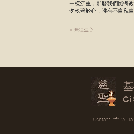
一樣沉重，那麼我們懺悔改
勿執著於心，唯有不自私
< 無往生心
​
​C
Contact
info
:
willi