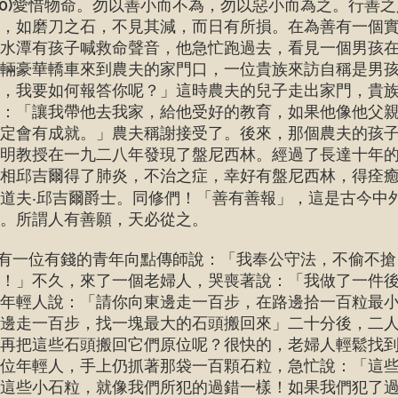
(10)愛惜物命。勿以善小而不為，勿以惡小而為之。行善
，如磨刀之石，不見其減，而日有所損。在為善有一個
水潭有孩子喊救命聲音，他急忙跑過去，看見一個男孩
輛豪華轎車來到農夫的家門口，一位貴族來訪自稱是男
，我要如何報答你呢？」這時農夫的兒子走出家門，貴
：「讓我帶他去我家，給他受好的教育，如果他像他父
必定會有成就。」農夫稱謝接受了。後來，那個農夫的孩
明教授在一九二八年發現了盤尼西林。經過了長達十年
相邱吉爾得了肺炎，不治之症，幸好有盤尼西林，得痊
道夫‧邱吉爾爵士。同修們！「善有善報」，這是古今中
。所謂人有善願，天必從之。
一位有錢的青年向點傳師說：「我奉公守法，不偷不搶
！」不久，來了一個老婦人，哭喪著說：「我做了一件
年輕人說：「請你向東邊走一百步，在路邊拾一百粒最
邊走一百步，找一塊最大的石頭搬回來」二十分後，二
再把這些石頭搬回它們原位呢？很快的，老婦人輕鬆找
位年輕人，手上仍抓著那袋一百顆石粒，急忙說：「這
這些小石粒，就像我們所犯的過錯一樣！如果我們犯了