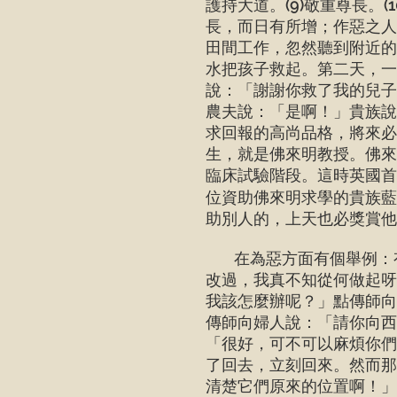
護持大道。(9)敬重尊長。
長，而日有所增；作惡之人
田間工作，忽然聽到附近的
水把孩子救起。第二天，一
說：「謝謝你救了我的兒子
農夫說：「是啊！」貴族說
求回報的高尚品格，將來
生，就是佛來明教授。佛來
臨床試驗階段。這時英國首
位資助佛來明求學的貴族藍
助別人的，上天也必獎賞他
在為惡方面有個舉例：有
改過，我真不知從何做起呀
我該怎麼辦呢？」點傳師向
傳師向婦人說：「請你向西
「很好，可不可以麻煩你們
了回去，立刻回來。然而那
清楚它們原來的位置啊！」