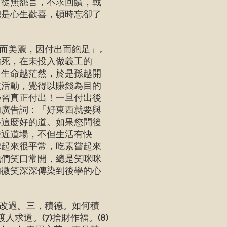
，從無怨言，不求回饋，戰
總是心生歡喜，頓時忘卻了
而美麗，因付出而飽足」。
病死，在未投入做義工的
，生命越茫然，於是孫越開
益活動，覺得以賺錢為目的
學習真正付出！一旦付出後
的廣告詞：「好東西就要與
傳這麼好的道。如果您問後
接近道場，不但生活有快
聽起來很平常，吃素嘗起來
他們笑口常開，總是笑咪咪
的微笑深深傳染到後學的心
改過。三，積德。如何積
人求道。(7)捨財作福。(8)