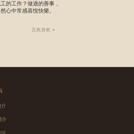
義工的工作？做過的善事，
自然心中常感喜悅快樂。
言教身教 >
頁
簡介
簡介
資訊