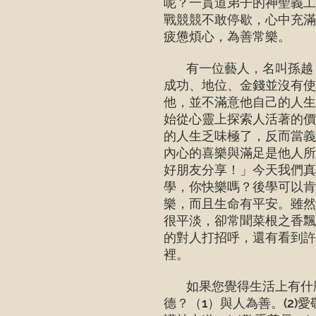
呢？一貫道弟子的神聖義工
戰競競不敢停歇，心中充滿
疲憊煩心，為善常樂。
有一位藝人，名叫孫越，
成功、地位、金錢並沒有
他，並不滿意他自己的人生
始從心靈上探索人活著的價
的人生乏味極了，反而當義
內心的喜樂與滿足是他人所
好朋友分享！」今天我們真
學，你快樂嗎？後學可以
樂，而且生命有平安。雖然
很平淡，卻常聞菜根之香飄
的對人打招呼，還有看到許
裡。
如果您覺得生活上有什麼
德？（1）與人為善。(2)愛敬