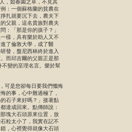
之人，如春園之草，不見其
實例：一個蘇格蘭的貧農在
在掙扎就要沉下去，農夫下
孩的父親，這名貴族對農夫
族問：「那是你的孩子？」
親一樣，具有樂於助人又不
子進了倫敦大學，成了醫
的研發，盤尼西林終於進入
癒。而邱吉爾的父親正是那
外不變的至理名言。樂於幫
，可是您卻每日要我們懺悔
後悔的事，心中難過極了，
小的石子來好嗎？」接著點
人都達成回來。點傳師說：
到那塊大石頭原來位置，放
些石粒太小了，我實在記不
過錯，心裡覺得就像大石頭