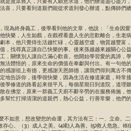
就是渡眾救人，只要有人願意求道，他們辦道盡心盡力
法喜，只要看到道親們能從求道到發心辦道，點傳師們
現為終身義工，後學看到他的文章，他說：「生命因愛
使他快樂，人生如戲，在戲裡看盡人生的悲歡離合，生老
劇本，他只覺得生活越忙碌，心靈越空虛，物質越豐富
值，找尋真正讓自己快樂的事。後來孫越越來越關心公
工，關懷別人讓自己滿心歡喜。他開始學習愛的真諦，
無法體悟的，原來生命的價值在奉獻與付出。有一句他
的感謝祖上有德，更感謝天恩師德，讓我們得到萬古不
肯定地告訴你，後學很快樂，因為生活在修道家庭，時常
後學修道的路看起來很平凡，每個星期日到道院，道理
散在佛堂，原來一群義工天廚不辭辛勞的在服務佈施，
多幫忙打掃清潔的道親們，熱心公益，行善常樂，他們
不如意，想改變您的命運，其方法有三：一、立命。二
存心。（3）成人之美。(4)勸人為善。(5)救人危急。(6)渡